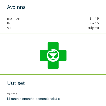
Avoinna
ma – pe
8 – 19
la
9 – 15
su
suljettu
Uutiset
7.8.2026
Liikunta pienentää dementiariskiä »