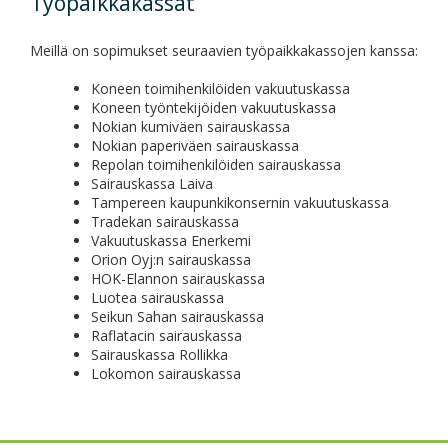
Työpaikkakassat
Meillä on sopimukset seuraavien työpaikkakassojen kanssa:
Koneen toimihenkilöiden vakuutuskassa
Koneen työntekijöiden vakuutuskassa
Nokian kumiväen sairauskassa
Nokian paperiväen sairauskassa
Repolan toimihenkilöiden sairauskassa
Sairauskassa Laiva
Tampereen kaupunkikonsernin vakuutuskassa
Tradekan sairauskassa
Vakuutuskassa Enerkemi
Orion Oyj:n sairauskassa
HOK-Elannon sairauskassa
Luotea sairauskassa
Seikun Sahan sairauskassa
Raflatacin sairauskassa
Sairauskassa Rollikka
Lokomon sairauskassa